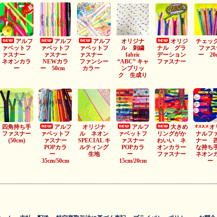
アルフ
アルフ
アルフ
オリジナ
オリジ
チェッ
ァベットフ
ァベットフ
ァベットフ
ル 刺繍
ナル グラ
ファス
ァスナー
ァスナー
ァスナー
fabric
デーション
ー 20
ネオンカラ
NEWカラ
ファンシー
“ABC” キャ
ファスナー
ー
ー 50cm
カラー
ンブリッ
ク 生成り
四角持ち手
アルフ
オリジナ
アルフ
大きめ
オ
ファスナー
ァベットフ
ル ネオン
ァベットフ
リングがか
ナルフ
(50cm)
ァスナー
SPECIAL キ
ァスナー
わいい ネ
ナー 
POPカラ
ルティング
POPカラ
オンカラー
な持
ー
生地
ー
ファスナー
ネオン
35cm/50cm
15cm/20cm
ー