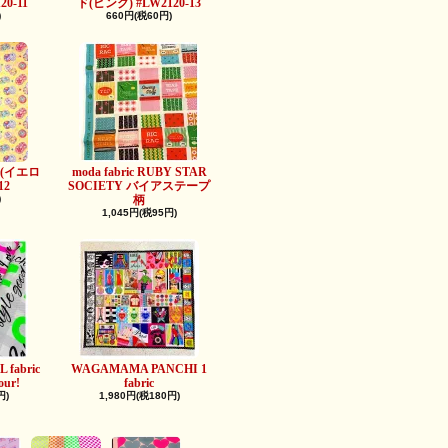
0-11
ド(ピンク) #LW2120-13
)
660円(税60円)
ts缶(イエロ
moda fabric RUBY STAR
12
SOCIETY バイアステープ
)
柄
1,045円(税95円)
 fabric
WAGAMAMA PANCHI 1
our!
fabric
円)
1,980円(税180円)