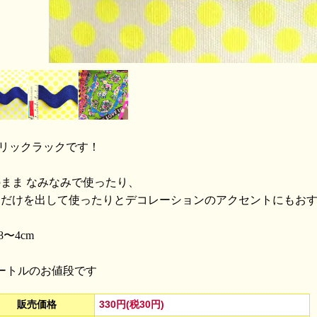
Gリックラックです！
まま なみなみで使ったり、
側だけを出して使ったりとデコレーションのアクセントにもお
8〜4cm
ートルのお値段です
330円(税30円)
販売価格