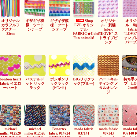
オリジナル
ギザギザ模
ギザギザ模
Shop
オリジナ
オリジ
カラフルフ
様 ツート
様 ツート
EZE オリジ
ル 刺繍
ル 刺
ァスナー
ンテープ
ンテープ
ナル
fabric
fabri
25cm
FABRIC★Coloful
“LOVE” ス
“LOVE
Fun animals!
トライプピ
ャンブ
ンク
パープ
bonbon heart
パステルド
ポンポンリ
BIGリックラ
ハートキル
持ち手
fabric イエロ
ット リック
ックラック
ック(ブルー)
ティング メ
プ LO
ーハート
ラック
(ピンク)
タルオレン
2cm
ジ
michael
michael
Benartex
moda fabric
moda fabric
moda fa
miller #12520
miller #12526
fabric #14724
#37141
#37143
#37140 K