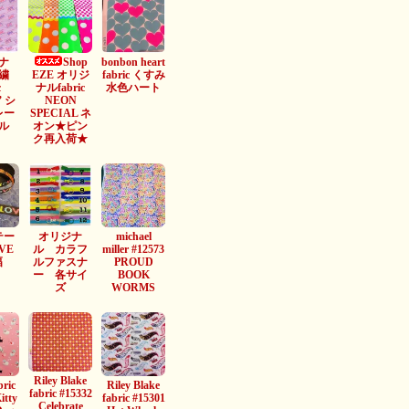
ナ
Shop
bonbon heart
繍
EZE オリジ
fabric くすみ
c
ナルfabric
水色ハート
” シ
NEON
レー
SPECIAL ネ
ル
オン★ピン
ク再入荷★
テー
オリジナ
michael
VE
ル カラフ
miller #12573
幅
ルファスナ
PROUD
ー 各サイ
BOOK
ズ
WORMS
Riley Blake
bric
Riley Blake
fabric #15332
itty
fabric #15301
Celebrate