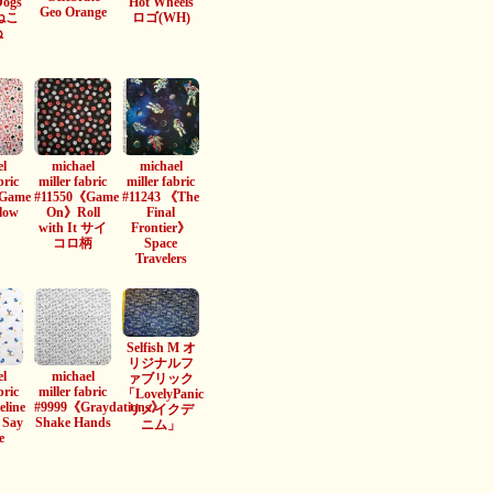
Dogs
Hot Wheels
Geo Orange
 ねこ
ロゴ(WH)
ぬ
l
michael
michael
bric
miller fabric
miller fabric
Game
#11550《Game
#11243 《The
low
On》Roll
Final
with It サイ
Frontier》
コロ柄
Space
Travelers
Selfish M オ
リジナルフ
l
michael
ァブリック
bric
miller fabric
「LovelyPanic
line
#9999《Graydations》
リメイクデ
》Say
Shake Hands
ニム」
e