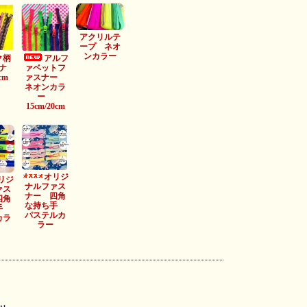
アクリルテ
ープ ネオ
ンカラー
ク柄
アルフ
ナ
ァベットフ
cm
ァスナー
ネオンカラ
ー
15cm/20cm
オリジ
リジ
ナルファス
ァス
ナー 四角
四角
な持ち手
ち手
パステルカ
カラ
ラー