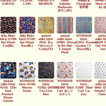
AMERICAN
CLASSIC
AMERICA'S
Funny
Stamps in
Novelty 
GARAGE
CARS
HIGHWAY
Valentine
Champagne
Hearts
Mushrooms
切手柄
&い
きのこ(BL)
Riley Blake
Riley Blake
michael
michael
WINDHAM
michae
fabric #15300
fabric #15302
miller fabric
miller fabric
fabric
miller fa
Hot Wheels
Hot Wheels
#9415《La
#10981《Flower
#53913《Goodness
#11549《
Car(BK)
Race(BL)
Vida Loca 》
In Her Hair
Gracious！》
On》Fol
Casita(YE)
》Striped
Flower(BL)
Suit
Floral
michael
WINDHAM
WINDHAM
WINDHAM
WINDHAM
michae
miller fabric
fabric #51266
fabric
fabric
fabric
miller fa
#11242 《The
Monster
#52662《HOME》
#52608《Mad
#52607《Mad
#8641《Fe
Final
Trucks
Love Lives
Cat》ねこシ
Cat》Cat
Friends
Frontier》
Here
ルエット
Face
Chees
Distant
Galaxies