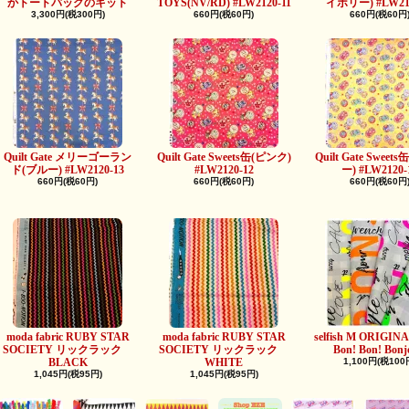
かトートバッグのキット
TOYS(NV/RD) #LW2120-11
イボリー) #LW212
3,300円(税300円)
660円(税60円)
660円(税60円
Quilt Gate メリーゴーラン
Quilt Gate Sweets缶(ピンク)
Quilt Gate Swee
ド(ブルー) #LW2120-13
#LW2120-12
ー) #LW2120-
660円(税60円)
660円(税60円)
660円(税60円
moda fabric RUBY STAR
moda fabric RUBY STAR
selfish M ORIGINAL
SOCIETY リックラック
SOCIETY リックラック
Bon! Bon! Bonj
BLACK
WHITE
1,100円(税100
1,045円(税95円)
1,045円(税95円)