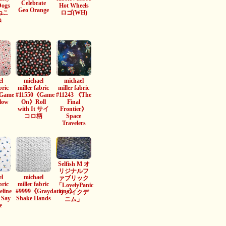
Celebrate
Dogs
Hot Wheels
Geo Orange
 ねこ
ロゴ(WH)
ぬ
l
michael
michael
bric
miller fabric
miller fabric
Game
#11550《Game
#11243 《The
low
On》Roll
Final
with It サイ
Frontier》
コロ柄
Space
Travelers
Selfish M オ
リジナルフ
l
michael
ァブリック
bric
miller fabric
「LovelyPanic
line
#9999《Graydations》
リメイクデ
》Say
Shake Hands
ニム」
e