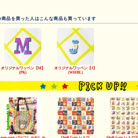
の商品を買った人はこんな商品も買っています
オリジナルワッペン【M】
オリジナルワッペン【J】
(PK)
(WH/BL)
pop corn パーツしゃかしゃ
Quilt Gate レトロ
Quilt Gate レトロ