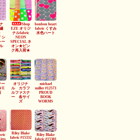
ナ
Shop
bonbon heart
繍
EZE オリジ
fabric くすみ
c
ナルfabric
水色ハート
” シ
NEON
レー
SPECIAL ネ
ル
オン★ピン
ク再入荷★
テー
オリジナ
michael
VE
ル カラフ
miller #12573
幅
ルファスナ
PROUD
ー 各サイ
BOOK
ズ
WORMS
Riley Blake
bric
Riley Blake
fabric #15332
itty
fabric #15301