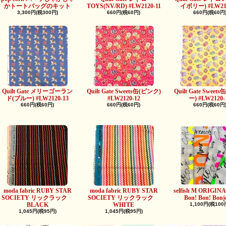
かトートバッグのキット
TOYS(NV/RD) #LW2120-11
イボリー) #LW212
3,300円(税300円)
660円(税60円)
660円(税60円
Quilt Gate メリーゴーラン
Quilt Gate Sweets缶(ピンク)
Quilt Gate Swee
ド(ブルー) #LW2120-13
#LW2120-12
ー) #LW2120-
660円(税60円)
660円(税60円)
660円(税60円
moda fabric RUBY STAR
moda fabric RUBY STAR
selfish M ORIGINAL
SOCIETY リックラック
SOCIETY リックラック
Bon! Bon! Bonj
BLACK
WHITE
1,100円(税100
1,045円(税95円)
1,045円(税95円)