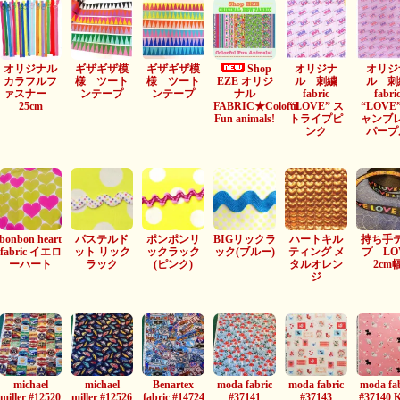
オリジナル
ギザギザ模
ギザギザ模
Shop
オリジナ
オリジ
カラフルフ
様 ツート
様 ツート
EZE オリジ
ル 刺繍
ル 刺
ァスナー
ンテープ
ンテープ
ナル
fabric
fabri
25cm
FABRIC★Coloful
“LOVE” ス
“LOVE
Fun animals!
トライプピ
ャンブ
ンク
パープ
bonbon heart
パステルド
ポンポンリ
BIGリックラ
ハートキル
持ち手
fabric イエロ
ット リック
ックラック
ック(ブルー)
ティング メ
プ LO
ーハート
ラック
(ピンク)
タルオレン
2cm
ジ
michael
michael
Benartex
moda fabric
moda fabric
moda fa
miller #12520
miller #12526
fabric #14724
#37141
#37143
#37140 K