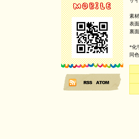
サイ
素
表
裏
*
同