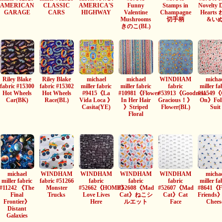
AMERICAN
CLASSIC
AMERICA'S
Funny
Stamps in
Novelty 
GARAGE
CARS
HIGHWAY
Valentine
Champagne
Hearts
Mushrooms
切手柄
&い
きのこ(BL)
Riley Blake
Riley Blake
michael
michael
WINDHAM
michae
fabric #15300
fabric #15302
miller fabric
miller fabric
fabric
miller fa
Hot Wheels
Hot Wheels
#9415《La
#10981《Flower
#53913《Goodness
#11549《
Car(BK)
Race(BL)
Vida Loca 》
In Her Hair
Gracious！》
On》Fol
Casita(YE)
》Striped
Flower(BL)
Suit
Floral
michael
WINDHAM
WINDHAM
WINDHAM
WINDHAM
michae
miller fabric
fabric #51266
fabric
fabric
fabric
miller fa
#11242 《The
Monster
#52662《HOME》
#52608《Mad
#52607《Mad
#8641《Fe
Final
Trucks
Love Lives
Cat》ねこシ
Cat》Cat
Friends
Frontier》
Here
ルエット
Face
Chees
Distant
Galaxies