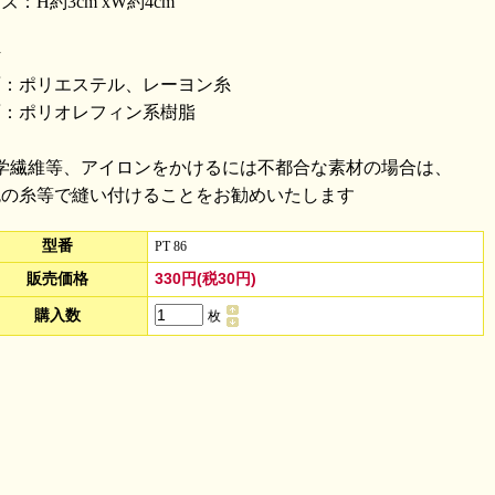
ズ：H約3cm xW約4cm
材
面：ポリエステル、レーヨン糸
面：ポリオレフィン系樹脂
化学繊維等、アイロンをかけるには不都合な素材の場合は、
色の糸等で縫い付けることをお勧めいたします
型番
PT 86
330円(税30円)
販売価格
購入数
枚