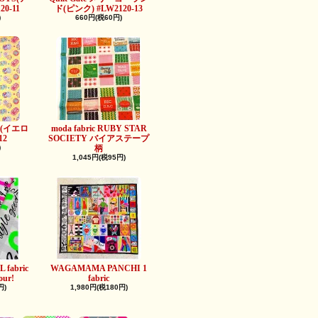
0-11
ド(ピンク) #LW2120-13
)
660円(税60円)
ts缶(イエロ
moda fabric RUBY STAR
12
SOCIETY バイアステープ
)
柄
1,045円(税95円)
 fabric
WAGAMAMA PANCHI 1
our!
fabric
円)
1,980円(税180円)