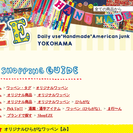
ム
>
ワッペン・タグ
>
オリジナルワッペン
ム
>
オリジナル商品
>
オリジナルワッペン
ム
>
オリジナル商品
>
オリジナルワッペン
>
ひらがな
ム
>
Pick Up!!!
>
通園・通学アイテム
>
ワッペン（ひらがな）
>
ま行〜ん
ム
>
ブランドで探す
>
ShopEZE
オリジナルひらがなワッペン【み】