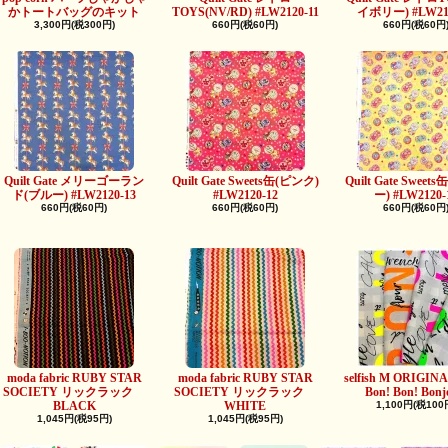
かトートバッグのキット
TOYS(NV/RD) #LW2120-11
イボリー) #LW212
3,300円(税300円)
660円(税60円)
660円(税60円
Quilt Gate メリーゴーラン
Quilt Gate Sweets缶(ピンク)
Quilt Gate Swee
ド(ブルー) #LW2120-13
#LW2120-12
ー) #LW2120-
660円(税60円)
660円(税60円)
660円(税60円
moda fabric RUBY STAR
moda fabric RUBY STAR
selfish M ORIGINAL
SOCIETY リックラック
SOCIETY リックラック
Bon! Bon! Bonj
BLACK
WHITE
1,100円(税100
1,045円(税95円)
1,045円(税95円)