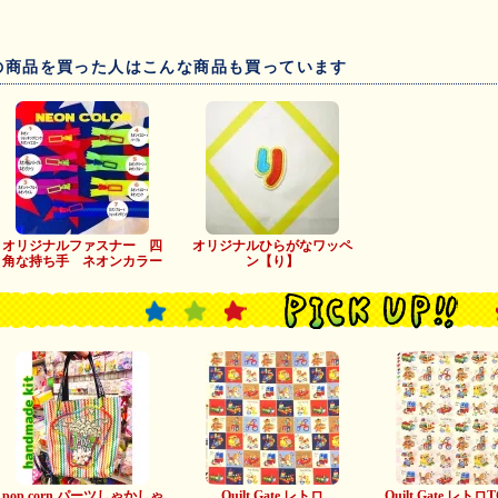
の商品を買った人はこんな商品も買っています
オリジナルファスナー 四
オリジナルひらがなワッペ
角な持ち手 ネオンカラー
ン【り】
pop corn パーツしゃかしゃ
Quilt Gate レトロ
Quilt Gate レトロ