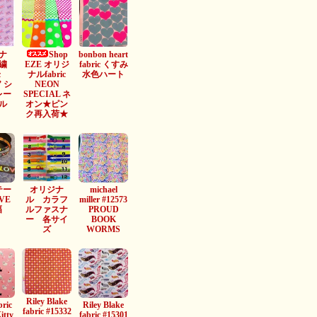
ナ
Shop
bonbon heart
繍
EZE オリジ
fabric くすみ
c
ナルfabric
水色ハート
” シ
NEON
レー
SPECIAL ネ
ル
オン★ピン
ク再入荷★
テー
オリジナ
michael
VE
ル カラフ
miller #12573
幅
ルファスナ
PROUD
ー 各サイ
BOOK
ズ
WORMS
Riley Blake
bric
Riley Blake
fabric #15332
itty
fabric #15301