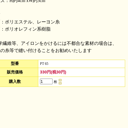
ズ：H約4cm xW約3cm
材
面：ポリエステル、レーヨン糸
面：ポリオレフィン系樹脂
化学繊維等、アイロンをかけるには不都合な素材の場合は、
色の糸等で縫い付けることをお勧めいたします
型番
PT 65
330円(税30円)
販売価格
購入数
枚