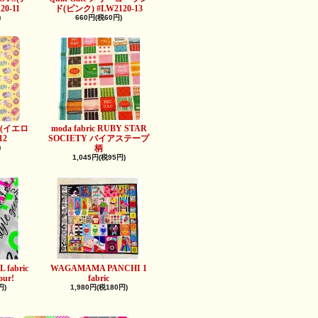
0-11
ド(ピンク) #LW2120-13
)
660円(税60円)
ts缶(イエロ
moda fabric RUBY STAR
12
SOCIETY バイアステープ
)
柄
1,045円(税95円)
 fabric
WAGAMAMA PANCHI 1
our!
fabric
円)
1,980円(税180円)