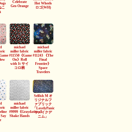
Celebrate
Dogs
Hot Wheels
Geo Orange
 ねこ
ロゴ(WH)
ぬ
l
michael
michael
bric
miller fabric
miller fabric
Game
#11550《Game
#11243 《The
low
On》Roll
Final
with It サイ
Frontier》
コロ柄
Space
Travelers
Selfish M オ
リジナルフ
l
michael
ァブリック
bric
miller fabric
「LovelyPanic
line
#9999《Graydations》
リメイクデ
》Say
Shake Hands
ニム」
e