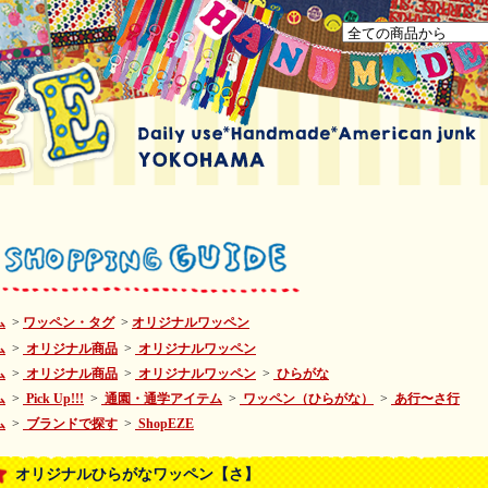
ム
>
ワッペン・タグ
>
オリジナルワッペン
ム
>
オリジナル商品
>
オリジナルワッペン
ム
>
オリジナル商品
>
オリジナルワッペン
>
ひらがな
ム
>
Pick Up!!!
>
通園・通学アイテム
>
ワッペン（ひらがな）
>
あ行〜さ行
ム
>
ブランドで探す
>
ShopEZE
オリジナルひらがなワッペン【さ】