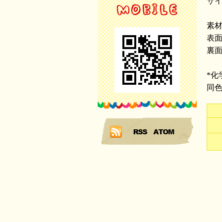
サイ
素
表
裏
*
同