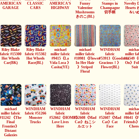
AMERICAN
CLASSIC
AMERICA'S
Funny
Stamps in
Novelty 
GARAGE
CARS
HIGHWAY
Valentine
Champagne
Hearts
Mushrooms
切手柄
&い
きのこ(BL)
Riley Blake
Riley Blake
michael
michael
WINDHAM
michae
fabric #15300
fabric #15302
miller fabric
miller fabric
fabric
miller fa
Hot Wheels
Hot Wheels
#9415《La
#10981《Flower
#53913《Goodness
#11549《
Car(BK)
Race(BL)
Vida Loca 》
In Her Hair
Gracious！》
On》Fol
Casita(YE)
》Striped
Flower(BL)
Suit
Floral
michael
WINDHAM
WINDHAM
WINDHAM
WINDHAM
michae
miller fabric
fabric #51266
fabric
fabric
fabric
miller fa
#11242 《The
Monster
#52662《HOME》
#52608《Mad
#52607《Mad
#8641《Fe
Final
Trucks
Love Lives
Cat》ねこシ
Cat》Cat
Friends
Frontier》
Here
ルエット
Face
Chees
Distant
Galaxies