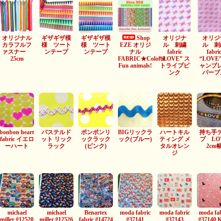
オリジナル
ギザギザ模
ギザギザ模
Shop
オリジナ
オリジ
カラフルフ
様 ツート
様 ツート
EZE オリジ
ル 刺繍
ル 刺
ァスナー
ンテープ
ンテープ
ナル
fabric
fabri
25cm
FABRIC★Coloful
“LOVE” ス
“LOVE
Fun animals!
トライプピ
ャンブ
ンク
パープ
bonbon heart
パステルド
ポンポンリ
BIGリックラ
ハートキル
持ち手
fabric イエロ
ット リック
ックラック
ック(ブルー)
ティング メ
プ LO
ーハート
ラック
(ピンク)
タルオレン
2cm
ジ
michael
michael
Benartex
moda fabric
moda fabric
moda fa
miller #12520
miller #12526
fabric #14724
#37141
#37143
#37140 K